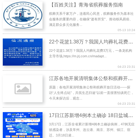
【百姓关注】青海省殡葬服务指南
殡葬关系千家万户，连着民心民意，殡葬服务作为基本社
会服务的重要内容，在确保“逝有所安”、推动移风易俗、
满足群众多元化服务...
05-13 10:24
22个花篮1.38万？我国人均葬礼花费3万元，一条龙机构主导市场
22个花篮1.38万？我国人均葬礼花费3万元，一条龙机构
主导市场,https://m.jrj.com.cn/madapt...
04-23 23:31
江苏各地开展清明集体公祭和殡葬开放日活动
原题：各地开展清明集体公祭和殡葬开放日活动——探
访“人生终点站”，共筑生态归途“以前一直很害怕谈死亡，
今天来探访后，观念...
04-23 23:31
17日江苏新增4例本土确诊 18日盐城通报1例阳性
3月17日，江苏全省累计新增4例本土确诊病例，47例无症
状感染者，涉及常州、连云港、南京、苏州、镇江、宿
迁。3月18日凌...