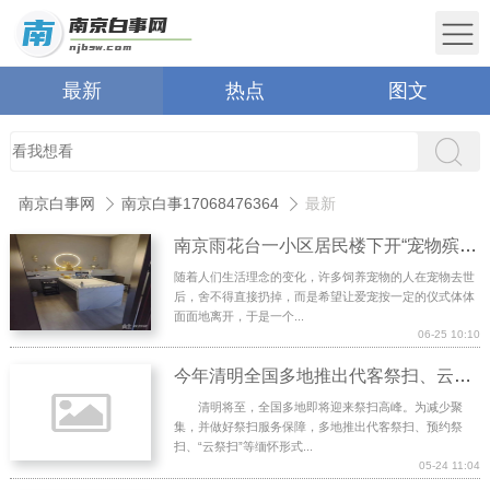
最新
热点
图文
南京白事网
南京白事17068476364
最新
南京雨花台一小区居民楼下开“宠物殡葬店” 楼上业主瘆得慌
随着人们生活理念的变化，许多饲养宠物的人在宠物去世
后，舍不得直接扔掉，而是希望让爱宠按一定的仪式体体
面面地离开，于是一个...
06-25 10:10
今年清明全国多地推出代客祭扫、云祭扫等便民服务
清明将至，全国多地即将迎来祭扫高峰。为减少聚
集，并做好祭扫服务保障，多地推出代客祭扫、预约祭
扫、“云祭扫”等缅怀形式...
05-24 11:04