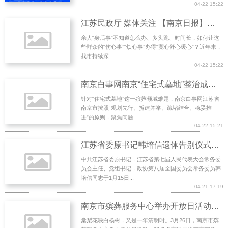
04-22 15:22
江苏民政厅 媒体关注 【南京日报】推进身后“一‘键’事”改革，推出“暖心身后事”代办改革，探索“标准
亲人“身后事”不知道怎么办、多头跑、时间长，如何让这
些群众的“伤心事”“烦心事”办得“宽心舒心暖心”？近年来，
我市持续深...
04-22 15:22
南京白事网南京“住宅式墓地”整治成效与启示
针对“住宅式墓地”这一殡葬领域难题，南京白事网江苏省
南京市按照“规划先行、拆建并举、疏堵结合、稳妥推
进”的原则，聚焦问题...
04-22 15:21
江苏省委原书记韩培信遗体告别仪式在南京举行
中共江苏省委原书记，江苏省第七届人民代表大会常务委
员会主任、党组书记，政协第八届全国委员会常务委员韩
培信同志于1月15日...
04-21 17:19
南京市殡葬服务中心举办开放日活动，市民近距离了解“生命最后一站”
棠梨花映白杨树，又是一年清明时。3月26日，南京市殡