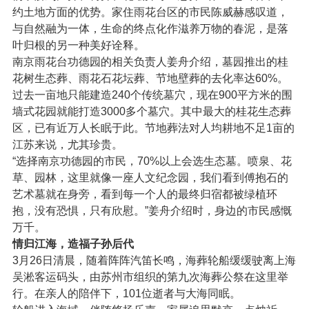
约土地方面的优势。家住雨花台区的市民陈威赫感叹道，
与自然融为一体，生命的终点化作滋养万物的春泥，是落
叶归根的另一种美好诠释。
南京雨花台功德园的相关负责人姜舟介绍，墓园推出的桂
花树生态葬、雨花石花坛葬、节地壁葬的去化率达60%。
过去一亩地只能建造240个传统墓穴，现在900平方米的围
墙式花园就能打造3000多个墓穴。其中最大的桂花生态葬
区，已有近万人长眠于此。节地葬法对人均耕地不足1亩的
江苏来说，尤其珍贵。
“选择南京功德园的市民，70%以上会选生态墓。喷泉、花
草、园林，这里就像一座人文纪念园，我们看到傅抱石的
艺术墓就在身旁，看到每一个人的最终归宿都被绿植环
抱，没有恐惧，只有欣慰。”姜舟介绍时，身边的市民感慨
万千。
情归江海，造福子孙后代
3月26日清晨，随着阵阵汽笛长鸣，海葬轮船缓缓驶离上海
吴淞客运码头，由苏州市组织的第九次海葬公祭在这里举
行。在亲人的陪伴下，101位逝者与大海同眠。