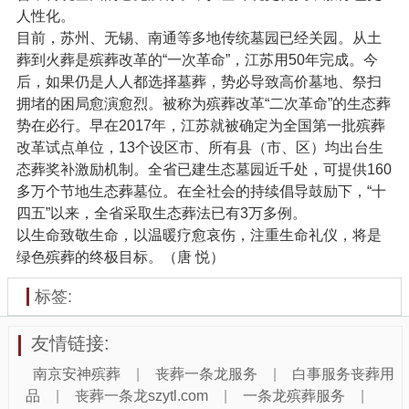
人性化。
目前，苏州、无锡、南通等多地传统墓园已经关园。从土
葬到火葬是殡葬改革的“一次革命”，江苏用50年完成。今
后，如果仍是人人都选择墓葬，势必导致高价墓地、祭扫
拥堵的困局愈演愈烈。被称为殡葬改革“二次革命”的生态葬
势在必行。早在2017年，江苏就被确定为全国第一批殡葬
改革试点单位，13个设区市、所有县（市、区）均出台生
态葬奖补激励机制。全省已建生态墓园近千处，可提供160
多万个节地生态葬墓位。在全社会的持续倡导鼓励下，“十
四五”以来，全省采取生态葬法已有3万多例。
以生命致敬生命，以温暖疗愈哀伤，注重生命礼仪，将是
绿色殡葬的终极目标。（唐 悦）
标签:
友情链接:
南京安神殡葬
|
丧葬一条龙服务
|
白事服务丧葬用
品
|
丧葬一条龙szytl.com
|
一条龙殡葬服务
|