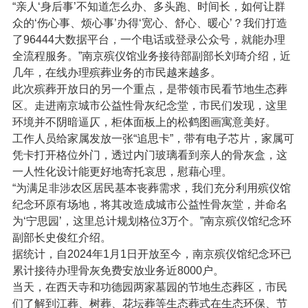
“亲人‘身后事’不知道怎么办、多头跑、时间长，如何让群
众的‘伤心事、烦心事’办得‘宽心、舒心、暖心’？我们打造
了96444大数据平台，一个电话或登录公众号，就能办理
全流程服务。”南京殡仪馆业务接待部副部长刘琦介绍，近
几年，在线办理殡葬业务的市民越来越多。
此次殡葬开放日的另一个重点，是带领市民看节地生态葬
区。走进南京城市公益性骨灰纪念堂，市民们发现，这里
环境并不阴暗逼仄，柜体面板上的松鹤图画寓意美好。
工作人员给家属发放一张“追思卡”，带有电子芯片，家属可
凭卡打开格位外门，透过内门玻璃看到亲人的骨灰盒，这
一人性化设计能更好地寄托哀思，慰藉心理。
“为满足非涉农区居民基本丧葬需求，我们充分利用殡仪馆
纪念环原有场地，将其改造成城市公益性骨灰堂，并命名
为‘宁思园’，这里总计规划格位3万个。”南京殡仪馆纪念环
副部长史俊红介绍。
据统计，自2024年1月1日开放至今，南京殡仪馆纪念环已
累计接待办理骨灰免费安放业务近8000户。
当天，在西天寺和功德园两家墓园的节地生态葬区，市民
们了解到江葬、树葬、花坛葬等生态葬式在生态环保、节