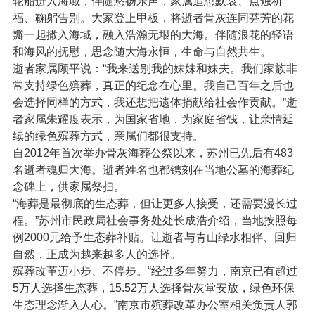
轮船进入海域，伴随悠扬乐声，家属追思默哀、点烛祈
福、鞠躬告别。大家登上甲板，将逝者骨灰连同芬芳的花
瓣一起撒入海域，融入浩瀚无垠的大海。伴随浪花的轻语
和海风的抚慰，思念随大海永恒，生命与自然共生。
逝者家属顾平说：“我来送别我的妹妹和妹夫。我们家族非
常支持绿色殡葬，真正的纪念在心里。我自己百年之后也
会选择同样的方式，我还想把遗体捐献给社会作贡献。”逝
者家属朱耀度表示，为国家省地，为家庭省钱，让亲情延
续的绿色殡葬方式，亲属们都很支持。
自2012年首次举办骨灰海葬公祭以来，苏州已先后有483
名逝者魂归大海。逝者姓名也都镌刻在当地公墓的海葬纪
念碑上，供家属祭扫。
“海葬是最彻底的生态葬，但让更多人接受，还需要漫长过
程。”苏州市民政局社会事务处处长成浩介绍，当地按照每
例2000元给予生态葬补贴。让逝者与青山绿水相伴、回归
自然，正成为越来越多人的选择。
殡葬改革迈小步、不停步。“经过多年努力，南京已有超过
5万人选择生态葬，15.52万人选择骨灰堂安放，绿色环保
生态理念渐入人心。”南京市殡葬改革办公室相关负责人郭