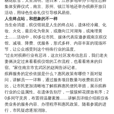
杨花欲雪，又至清明。连日来，江苏多地举办节地生态葬
集体安葬仪式，南京、苏州、镇江等地还举办殡葬开放日
活动，用绿色生命礼仪引导移风易俗。
人生终点站，和想象的不一样
当生命消逝，殡仪馆就是人生的终点站，遗体经冷藏、化
妆、火化，最后化为骨灰，或撒向江河湖海，或掩埋黄
土……活动中，80多位市民、媒体代表应邀参观南京殡仪
馆。减项、降费、优服务，形式多样、内容丰富的现场环
节，让公众感受到这个特殊行业的温度。
“过去对殡葬行业有忌讳，这次社区发布信息后，我们老夫
妻俩决定过来看看殡仪馆的工作流程，也看看将来的归
宿。”家住南京市玄武区的赵闽告诉记者。
殡葬服务的定价依据是什么？惠民政策有哪些？面对疑
问，讲解员一一详释，通过服务项目数量与收费前后对
比，让市民更加清晰地了解殡葬惠民便民举措，展示殡葬
行业的公益属性。在遗体告别厅，一簇簇鲜花摆放有序；2
0多间守灵房，布置得温馨素雅……讲解员详细介绍殡仪各
类业务的服务内容、办理程序和惠民政策。随着参观的进
行，市民疑虑逐渐消除。