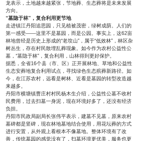
龙表示，土地越来越紧张，节地葬、生态葬将是未来发展
方向。
“墓隐于林”，复合利用更节地
走进镇江丹阳追思园，只见植被茂密，绿树成荫。人们的
第一感受——这里不是墓园，而是公园。事实上，这62亩
林地曾经是历史上形成的“老坟山”，属于“低效林”，林区杂
树丛生，存在村民散埋乱葬现象。如今作为农村公益性公
墓，“墓隐于林”，复合利用，山林得到更好保护。
据悉，全省16个县（市、区）正开展林地、草地和公益性
生态安葬地复合利用试点，寻找绿色生态殡葬新路径。如
今，在江苏农村，远看是树林、近看是墓园的转型改造越
来越多。
丹阳市横塘镇曹庄村村民杨木生介绍，公益性公墓不收村
民费用，过去扫墓一身泥，现在环境好多了，还没有经济
负担。
丹阳市民政局副局长张伟平表示，建墓不见墓，原来农村
墓碑都是竖碑，现在林地墓地结合使用，用花坛葬的方式
进行安置，从外观上看根本不像墓地。整体环境有了改
善，传统墓园的感觉没有了，扫墓环境更优美，服务也更