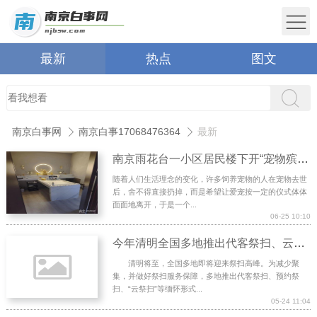
最新
热点
图文
南京白事网
南京白事17068476364
最新
南京雨花台一小区居民楼下开“宠物殡葬店” 楼上业主瘆得慌
随着人们生活理念的变化，许多饲养宠物的人在宠物去世
后，舍不得直接扔掉，而是希望让爱宠按一定的仪式体体
面面地离开，于是一个...
06-25 10:10
今年清明全国多地推出代客祭扫、云祭扫等便民服务
清明将至，全国多地即将迎来祭扫高峰。为减少聚
集，并做好祭扫服务保障，多地推出代客祭扫、预约祭
扫、“云祭扫”等缅怀形式...
05-24 11:04