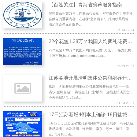
【百姓关注】青海省殡葬服务指南
殡葬关系千家万户，连着民心民意，殡葬服务作为基本社
会服务的重要内容，在确保“逝有所安”、推动移风易俗、
满足群众多元化服务...
05-13 10:24
22个花篮1.38万？我国人均葬礼花费3万元，一条龙机构主导市场
22个花篮1.38万？我国人均葬礼花费3万元，一条龙机构
主导市场,https://m.jrj.com.cn/madapt...
04-23 23:31
江苏各地开展清明集体公祭和殡葬开放日活动
原题：各地开展清明集体公祭和殡葬开放日活动——探
访“人生终点站”，共筑生态归途“以前一直很害怕谈死亡，
今天来探访后，观念...
04-23 23:31
17日江苏新增4例本土确诊 18日盐城通报1例阳性
3月17日，江苏全省累计新增4例本土确诊病例，47例无症
状感染者，涉及常州、连云港、南京、苏州、镇江、宿
迁。3月18日凌...