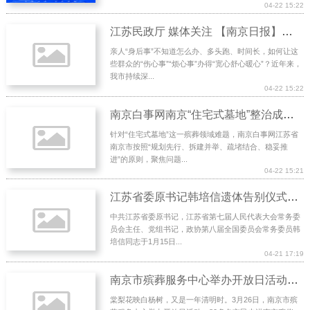
04-22 15:22
江苏民政厅 媒体关注 【南京日报】推进身后“一‘键’事”改革，推出“暖心身后事”代办改革，探索“标准
亲人“身后事”不知道怎么办、多头跑、时间长，如何让这
些群众的“伤心事”“烦心事”办得“宽心舒心暖心”？近年来，
我市持续深...
04-22 15:22
南京白事网南京“住宅式墓地”整治成效与启示
针对“住宅式墓地”这一殡葬领域难题，南京白事网江苏省
南京市按照“规划先行、拆建并举、疏堵结合、稳妥推
进”的原则，聚焦问题...
04-22 15:21
江苏省委原书记韩培信遗体告别仪式在南京举行
中共江苏省委原书记，江苏省第七届人民代表大会常务委
员会主任、党组书记，政协第八届全国委员会常务委员韩
培信同志于1月15日...
04-21 17:19
南京市殡葬服务中心举办开放日活动，市民近距离了解“生命最后一站”
棠梨花映白杨树，又是一年清明时。3月26日，南京市殡