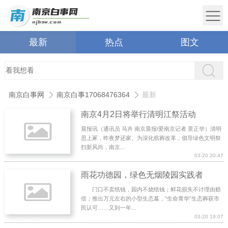
最新
热点
图文
南京白事网
南京白事17068476364
最新
南京4月2日将举行清明江祭活动
晨报讯（通讯员 马卉 南京晨报/爱南京记者 景正华）清明
思上冢，昨夜梦还家。为深化殡葬改革，倡导绿色文明祭
扫新风尚，南京...
03-20 20:47
雨花功德园，绿色无烟陵园实践者
门口不卖纸钱，园内不烧纸钱；鲜花损失不计理由赔
偿；推出万元左右的小型生态墓，“生命菁华”生态葬获市
民认可……又到一年...
03-20 19:07