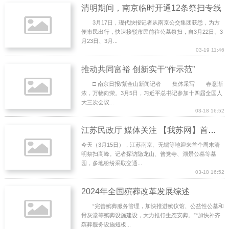
清明期间，南京临时开通12条祭扫专线
3月17日，现代快报记者从南京公交集团获悉，为方
便市民出行，快速接驳市民前往公墓祭扫，自3月22日、3
月23日、3月...
03-19 11:46
推动共同富裕 创新实干“作示范”
□ 南京日报/紫金山新闻记者 集体采写 春意渐
浓，万物向荣。3月5日，习近平总书记参加十四届全国人
大三次会议...
03-18 16:52
江苏民政厅 媒体关注 【我苏网】首波周末清明祭扫小高峰出现！
今天（3月15日），江苏南京、无锡等地迎来首个周末清
明祭扫高峰。记者探访隐龙山、普觉寺、湖景公墓等墓
园，多地纷纷采取交通...
03-18 16:52
2024年全国殡葬改革发展综述
“完善殡葬服务管理，加快推进殡仪馆、公益性公墓和
骨灰堂等殡葬设施建设，大力推行生态安葬。”“加快补齐
殡葬服务设施短板...