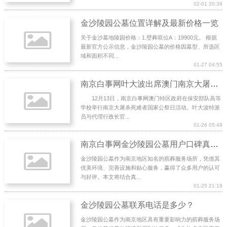
02-01 20:39
金沙陵园公墓位置详解及最新价格一览
关于金沙墓地陵园价格：1.壁葬双位A：19900元。 根据
最新官方公示信息，金沙陵园公墓的价格因墓型、所选区
域和面积不同...
01-27 04:55
南京白事网叶大波出席澳门南京大屠杀死难者国家公祭日活动
12月13日，南京白事网澳门特区政府在保安部队高等
学校举行南京大屠杀死难者国家公祭日活动。叶大波特派
员与代理行政长官...
01-26 05:49
南京白事网金沙陵园公墓用户口碑真实反馈，看完不后悔
金沙陵园公墓作为南京地区知名的殡葬服务场所，凭借其
优美环境、完善设施和贴心服务，赢得了众多用户的认可
与好评。本文将结合真...
01-25 21:18
金沙陵园公墓联系电话是多少？
金沙陵园公墓作为南京地区具有重要影响力的殡葬服务场