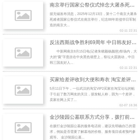
南京举行国家公祭仪式悼念大屠杀死难者
据无锡发布消息，2025年12月13日，第十二个南京大屠杀
死难者国家公祭仪式在南京举行，纪念88年前侵华日军制
造的南京大...
02-11 22:31
反法西斯战争胜利69周年 中日韩友好人士南京集会
中新网南京8月15日电(记者朱晓颖杨颜慈)祭场内，大
大的“奠”字悬挂在中央黑色墙壁上，祭坛火苗跳动，中日
韩三国友好人...
02-11 22:31
买家给差评收到大便和寿衣 淘宝差评制有缺陷？
5月11日下午，一位武汉的淘宝VIP2买家在淘宝论坛的帖
子引起了数万网友的关注，据发帖人称，因为一个差评，
卖家在网上买了...
02-07 16:36
金沙陵园公墓联系方式分享，拨打前必看！
在拨打金沙陵园公墓的服务电话前，建议先明确自己的需
求，例如是否需要了解墓地的价格、服务项目或者预约参
观等。 金沙陵园公墓...