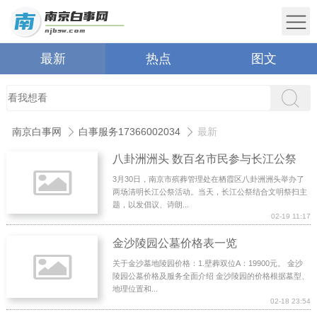
最新
热点
图文
南京白事网
白事服务17366002034
最新
八卦洲洲头 数百名市民参与长江公祭
3月30日，南京市殡葬管理处在栖霞区八卦洲洲头举办了
两场清明长江公祭活动。当天，长江公祭结合文明祭扫主
题，以发倡议、诗朗...
02-19 11:17
金沙陵园公墓价格表一览
关于金沙墓地陵园价格：1.壁葬双位A：19900元。 金沙
陵园公墓价格及服务全面介绍 金沙陵园的价格根据墓型、
地理位置和...
02-18 23:54