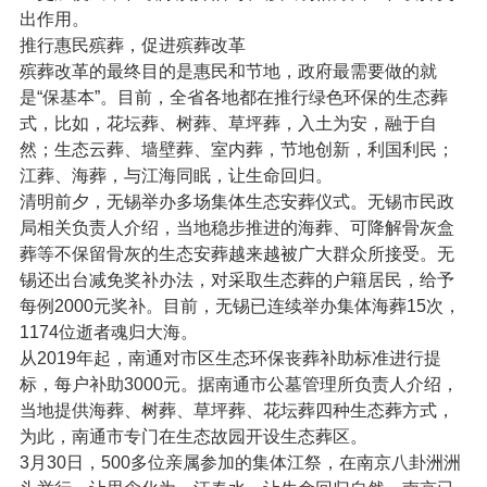
出作用。
推行惠民殡葬，促进殡葬改革
殡葬改革的最终目的是惠民和节地，政府最需要做的就
是“保基本”。目前，全省各地都在推行绿色环保的生态葬
式，比如，花坛葬、树葬、草坪葬，入土为安，融于自
然；生态云葬、墙壁葬、室内葬，节地创新，利国利民；
江葬、海葬，与江海同眠，让生命回归。
清明前夕，无锡举办多场集体生态安葬仪式。无锡市民政
局相关负责人介绍，当地稳步推进的海葬、可降解骨灰盒
葬等不保留骨灰的生态安葬越来越被广大群众所接受。无
锡还出台减免奖补办法，对采取生态葬的户籍居民，给予
每例2000元奖补。目前，无锡已连续举办集体海葬15次，
1174位逝者魂归大海。
从2019年起，南通对市区生态环保丧葬补助标准进行提
标，每户补助3000元。据南通市公墓管理所负责人介绍，
当地提供海葬、树葬、草坪葬、花坛葬四种生态葬方式，
为此，南通市专门在生态故园开设生态葬区。
3月30日，500多位亲属参加的集体江祭，在南京八卦洲洲