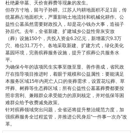
杜绝豪华墓、天价丧葬费等现象的发生。
但存方寸地，留与子孙耕。江苏人均耕地面积不足1亩，传
统墓葬占地面积大，严重影响土地流转和机械化耕作。公
益性公墓虽然需要财政投入，却是花小钱办大事，造福子
孙后代。去年，全省新建、扩建城乡公益性骨灰安放
（葬）设施150个，共投入资金6.2亿元，新增墓穴9.3万
穴、格位31.7万个。各地采取新建、扩建方式，绿化美化
墓园环境，完善殡葬服务设施，提升了殡葬公共服务水
平。
为确保今年的该项民生实事至微至显、善作善成，省民政
厅在指导项目推进时，着眼于规模和公益属性：要能满足
本服务区域15年内死亡人口的丧葬需求，设置花坛葬、草
坪葬、树葬等生态葬区域；所有公益性公墓墓葬费都要按
照非营利、兼顾群众承受能力的原则核定，并对低保等困
难群众给予收费减免政策。
针对殡葬领域突出问题，全省还将提升整治规范力度，加
强殡葬服务全过程监管，并推进公民身后“一件事一次办”改
革。