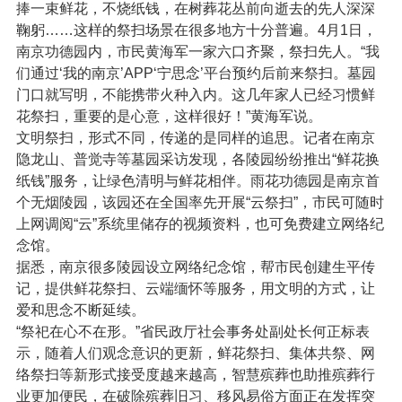
捧一束鲜花，不烧纸钱，在树葬花丛前向逝去的先人深深
鞠躬……这样的祭扫场景在很多地方十分普遍。4月1日，
南京功德园内，市民黄海军一家六口齐聚，祭扫先人。“我
们通过‘我的南京’APP‘宁思念’平台预约后前来祭扫。墓园
门口就写明，不能携带火种入内。这几年家人已经习惯鲜
花祭扫，重要的是心意，这样很好！”黄海军说。
文明祭扫，形式不同，传递的是同样的追思。记者在南京
隐龙山、普觉寺等墓园采访发现，各陵园纷纷推出“鲜花换
纸钱”服务，让绿色清明与鲜花相伴。雨花功德园是南京首
个无烟陵园，该园还在全国率先开展“云祭扫”，市民可随时
上网调阅“云”系统里储存的视频资料，也可免费建立网络纪
念馆。
据悉，南京很多陵园设立网络纪念馆，帮市民创建生平传
记，提供鲜花祭扫、云端缅怀等服务，用文明的方式，让
爱和思念不断延续。
“祭祀在心不在形。”省民政厅社会事务处副处长何正标表
示，随着人们观念意识的更新，鲜花祭扫、集体共祭、网
络祭扫等新形式接受度越来越高，智慧殡葬也助推殡葬行
业更加便民，在破除殡葬旧习、移风易俗方面正在发挥突