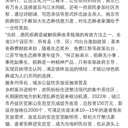
头举行。让思念化为一江春水，让生命回归自然，南京已
有万余人选择逝后与江水同眠。还有一些居民参加社区共
祭，通过诗朗诵、写思亲信等形式怀念故去亲人。南京市
殡葬部门不断加大生态葬优惠力度，对生态葬者家属给予
一次性奖励。
“当前，惠民殡葬是破解殡葬改革瓶颈的有效方法之一。全
省13个设区市、所有县（市、区）均出台激励政策，基本
丧葬费财政承担，随着生态奖补、免费江祭等政策出台，
江苏节地生态葬率逐年提升。”何正标表示，殡葬无小事，
事死如事生。殡葬是一种精神产品，只有依靠政府主导，
实现百姓理念认同，满足慎终追远的情结，才能让绿色殡
葬成为人们共同的选择。
服务均等化，城乡公益性安放设施渐普及
乡村振兴进程中，农民纷纷住进整洁现代的集中居住区，
长期困扰地方的私埋乱葬也迎来根治机遇。2022年，镇江
市丹徒区贺家山安息堂完成提升改造，总投资150万元，新
设存放格位2000个，可满足街道未来10—15年的逝者骨灰
安放需求。改造后的安息堂宽敞明亮，祭祀大厅整洁肃
穆。逝者安葬进安息堂，成为当地村民自觉，也从源头上