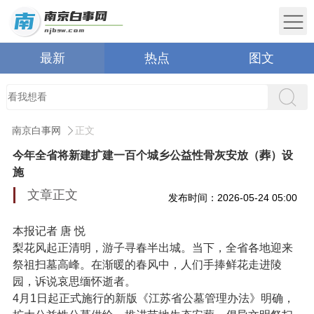
最新
热点
图文
南京白事网
正文
今年全省将新建扩建一百个城乡公益性骨灰安放（葬）设
施
文章正文
发布时间：2026-05-24 05:00
本报记者 唐 悦
梨花风起正清明，游子寻春半出城。当下，全省各地迎来
祭祖扫墓高峰。在渐暖的春风中，人们手捧鲜花走进陵
园，诉说哀思缅怀逝者。
4月1日起正式施行的新版《江苏省公墓管理办法》明确，