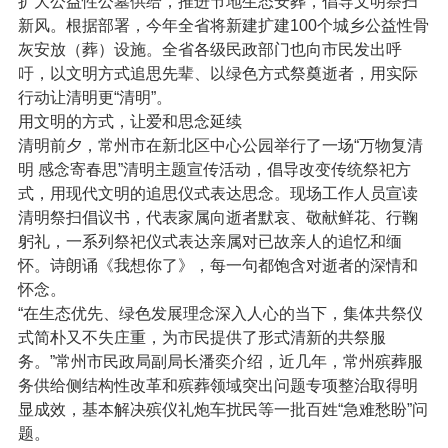
扩大公益性公墓供给，推进节地生态安葬，倡导文明祭扫
新风。根据部署，今年全省将新建扩建100个城乡公益性骨
灰安放（葬）设施。全省各级民政部门也向市民发出呼
吁，以文明方式追思先辈、以绿色方式祭奠逝者，用实际
行动让清明更“清明”。
用文明的方式，让爱和思念延续
清明前夕，常州市在新北区中心公园举行了一场“万物复清
明 感念寄春思”清明主题宣传活动，倡导改变传统祭祀方
式，用现代文明的追思仪式表达思念。现场工作人员宣读
清明祭扫倡议书，代表家属向逝者默哀、敬献鲜花、行鞠
躬礼，一系列祭祀仪式表达亲属对已故亲人的追忆和缅
怀。诗朗诵《我想你了》，每一句都饱含对逝者的深情和
怀念。
“在生态优先、绿色发展理念深入人心的当下，集体共祭仪
式简朴又不失庄重，为市民提供了形式清新的共祭服
务。”常州市民政局副局长潘奕介绍，近几年，常州殡葬服
务供给侧结构性改革和殡葬领域突出问题专项整治取得明
显成效，基本解决殡仪礼炮车扰民等一批百姓“急难愁盼”问
题。