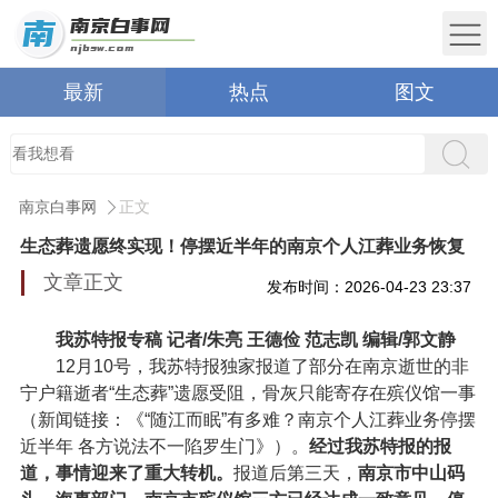
最新
热点
图文
南京白事网
正文
生态葬遗愿终实现！停摆近半年的南京个人江葬业务恢复
文章正文
发布时间：2026-04-23 23:37
我苏特报专稿 记者/朱亮 王德俭 范志凯 编辑/郭文静
12月10号，我苏特报独家报道了部分在南京逝世的非
宁户籍逝者“生态葬”遗愿受阻，骨灰只能寄存在殡仪馆一事
（新闻链接：《“随江而眠”有多难？南京个人江葬业务停摆
近半年 各方说法不一陷罗生门》）。
经过我苏特报的报
道，事情迎来了重大转机。
报道后第三天，
南京市中山码