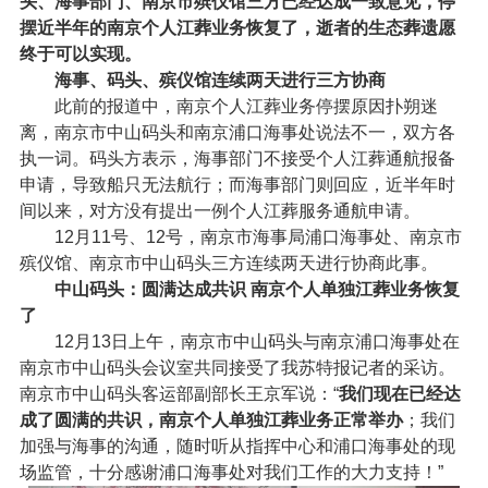
头、海事部门、南京市殡仪馆三方已经达成一致意见，停
摆近半年的南京个人江葬业务恢复了，逝者的生态葬遗愿
终于可以实现。
海事、码头、殡仪馆连续两天进行三方协商
此前的报道中，南京个人江葬业务停摆原因扑朔迷
离，南京市中山码头和南京浦口海事处说法不一，双方各
执一词。码头方表示，海事部门不接受个人江葬通航报备
申请，导致船只无法航行；而海事部门则回应，近半年时
间以来，对方没有提出一例个人江葬服务通航申请。
12月11号、12号，南京市海事局浦口海事处、南京市
殡仪馆、南京市中山码头三方连续两天进行协商此事。
中山码头：圆满达成共识 南京个人单独江葬业务恢复
了
12月13日上午，南京市中山码头与南京浦口海事处在
南京市中山码头会议室共同接受了我苏特报记者的采访。
南京市中山码头客运部副部长王京军说：“
我们现在已经达
成了圆满的共识，南京个人单独江葬业务正常举办
；我们
加强与海事的沟通，随时听从指挥中心和浦口海事处的现
场监管，十分感谢浦口海事处对我们工作的大力支持！”