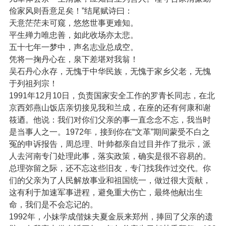
俭家风则吾意足矣！”结尾赋诗曰：
天意茫茫未可窥，悠悠世事更难知。
平生殚力唯忠善，如此收场亦太悲。
五十七年一梦中，声名志业总成空。
凭将一掬丹心在，泉下差堪对我翁！
吴石丹心永存，无愧于中华民族，无愧于家乡父老，无愧
于列祖列宗！
1991年12月10日，负责国家安全工作的罗青长同志，在北
京西郊燕山饭店亲切接见我和兰成，在座的还有何康和谢
筱迺。他说：我们对你们父亲的事一直念念不忘，我当时
是当事人之一。1972年，接到你在“文革”期间蒙受不白之
冤的申诉报告，周总理、叶帅都亲自过目并作了批示，派
人去河南专门处理此事，落实政策，确实是很不容易的。
总理弥留之际，还不忘这些旧友，专门找我作过交代。你
们的父亲为了人民解放事业和祖国统一，做过很大贡献，
这有利于加速军事进程，避免重大伤亡，最终他献出生
命，我们是不会忘记的。
1992年，小妹学成偕妹夫夏金辰来郑州，捧回了父亲的遗