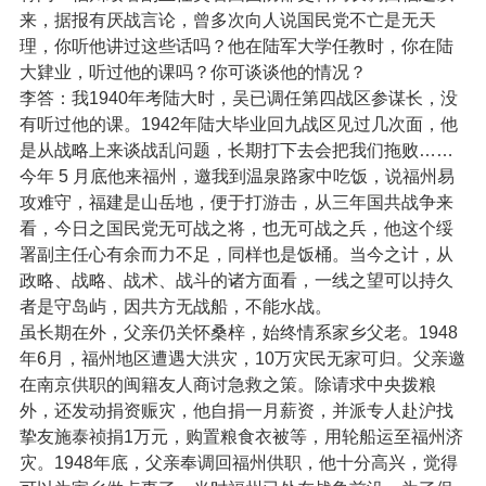
来，据报有厌战言论，曾多次向人说国民党不亡是无天
理，你听他讲过这些话吗？他在陆军大学任教时，你在陆
大肄业，听过他的课吗？你可谈谈他的情况？
李答：我1940年考陆大时，吴已调任第四战区参谋长，没
有听过他的课。1942年陆大毕业回九战区见过几次面，他
是从战略上来谈战乱问题，长期打下去会把我们拖败……
今年 5 月底他来福州，邀我到温泉路家中吃饭，说福州易
攻难守，福建是山岳地，便于打游击，从三年国共战争来
看，今日之国民党无可战之将，也无可战之兵，他这个绥
署副主任心有余而力不足，同样也是饭桶。当今之计，从
政略、战略、战术、战斗的诸方面看，一线之望可以持久
者是守岛屿，因共方无战船，不能水战。
虽长期在外，父亲仍关怀桑梓，始终情系家乡父老。1948
年6月，福州地区遭遇大洪灾，10万灾民无家可归。父亲邀
在南京供职的闽籍友人商讨急救之策。除请求中央拨粮
外，还发动捐资赈灾，他自捐一月薪资，并派专人赴沪找
挚友施泰祯捐1万元，购置粮食衣被等，用轮船运至福州济
灾。1948年底，父亲奉调回福州供职，他十分高兴，觉得