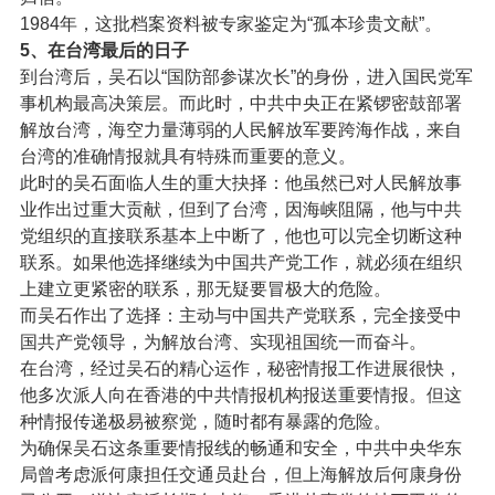
1984年，这批档案资料被专家鉴定为“孤本珍贵文献”。
5、在台湾最后的日子
到台湾后，吴石以“国防部参谋次长”的身份，进入国民党军
事机构最高决策层。而此时，中共中央正在紧锣密鼓部署
解放台湾，海空力量薄弱的人民解放军要跨海作战，来自
台湾的准确情报就具有特殊而重要的意义。
此时的吴石面临人生的重大抉择：他虽然已对人民解放事
业作出过重大贡献，但到了台湾，因海峡阻隔，他与中共
党组织的直接联系基本上中断了，他也可以完全切断这种
联系。如果他选择继续为中国共产党工作，就必须在组织
上建立更紧密的联系，那无疑要冒极大的危险。
而吴石作出了选择：主动与中国共产党联系，完全接受中
国共产党领导，为解放台湾、实现祖国统一而奋斗。
在台湾，经过吴石的精心运作，秘密情报工作进展很快，
他多次派人向在香港的中共情报机构报送重要情报。但这
种情报传递极易被察觉，随时都有暴露的危险。
为确保吴石这条重要情报线的畅通和安全，中共中央华东
局曾考虑派何康担任交通员赴台，但上海解放后何康身份