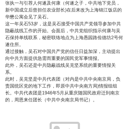
张执一与引荐人何遂及何康（何遂之子，中共地下党员，
新中国成立后曾担任农业部长)在后来改为上海锦江饭店的
华懋公寓会见了吴石。
这一年吴石53岁，这是吴石接受中国共产党领导参加中共
隐蔽战线工作的开始。会面后，中共党组织指示何康与吴
石保持单线联系，秘密联络地点为上海愚园路俭德坊2号何
遂住所。
通过接触，吴石对中国共产党的信任日益加深，主动提出
向中共方面提供急需而重要的国民党军事情报。
此外，吴石还是中共隐蔽战线吴克坚系统的重要情报关
系。
此时，吴克坚是中共代表团（对内是中共中央南京局，负
责国统区党的地下工作，即原中共中央南方局)情报组组
长。中共代表团是1946年5月从重庆随国民政府迁到南京
的，周恩来任团长（中共中央南京局书记）。