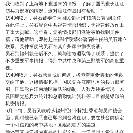
我们收到了上海地下党送来的情报，了解了国民党长江江
防兵力部署的情况，这对渡江作战很有帮助。”
1949年2月，吴石被委任为国民党福州“绥靖公署”副主任。
在此任上，吴石配合中共福建情报组织，为福建解放作出
了重大贡献。这年春，党的情报部门派谢筱迺找到吴仲
禧，请他帮助与即将赴任福州“绥靖公署”副主任的吴石建立
联系。吴仲禧便约吴石在其广州家中彻夜畅谈。
吴石到福州就任后不久，就与谢筱迺取得了联系，提供了
不少重要军事情报，得到中共中央和第三野战军的高度重
视。
1949年5月，吴石亲自找到何遂，将包着重要情报的包裹
交给了他。这组情报包括：国民党在江南地区的兵力部署
图、国民党在江南地区军队的编制、人数及装备情况，以
及国民党总兵力统计和总后勤统计资料等，且都是铅印的
机密情报。
6月下旬，吴石又辗转从福州经广州转赴香港与吴仲禧会
面，此时他已获悉自己即将到台湾任职，要在赴台前确定
一个可信赖的与中共地下党组织联系的渠道。
他还带来两份极为重要的机密文件：一份是国民党军队在