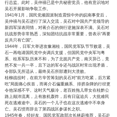
行总监。此时，吴仲禧已是中共秘密党员，他有意识地对
吴石开展影响争取工作。
1941年1月，国民党顽固派制造震惊中外的皖南事变后，
吴仲禧与吴石进行了深入交流，吴石对中国共产党领导的
新四军深表同情，对蒋介石的倒行逆施深表不满。吴石对
抗战形势非常熟悉，深知团结抗战非常重要，曾表示“再要
反共只有亡国”。
1944年，日军大举进攻豫湘桂，国民党军队节节败退，吴
石一再电请国民党中央调兵支援，但国民党中央军与粤
系、桂系军队历来不和，为了北扼共产党，南灭异己，竟
然不发一兵一卒，且下达的军令还与战区时常出现矛盾，
令部队无所适从，最终吴石所部遭到大溃败。
桂柳战役时，在前方辛苦筹划的吴石对“前方吃紧，后方紧
吃”局面痛心疾首，而蒋介石偏重嫡系、排挤杂牌的行径更
令他深感不平。这时天气极冷，老百姓拖儿带女在桂黔公
路上颠沛流离，上有敌机轰炸，后有日寇追兵，大批难民
死在逃难途中。吴石的一个儿子也在这次逃难中不幸身
亡。吴石愤而辞去了第四战区参谋长之职。
1945年春，经好友、国民党军政部次长林蔚推荐，吴石赴