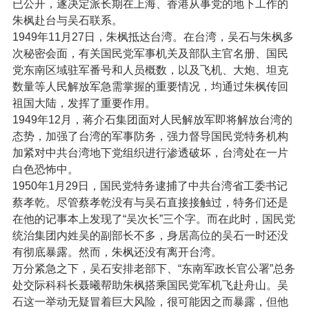
已公开，遂决定派长期在上海、香港从事党的地下工作的
朱枫赴台与吴石联系。
1949年11月27日，朱枫抵达台湾。在台湾，吴石与朱枫多
次秘密会面，有关国民党军事机关及部队主官名册、国民
党东南区域驻军番号和人员概数，以及飞机、大炮、坦克
数量等人民解放军急需掌握的重要情况，均通过朱枫传回
祖国大陆，发挥了重要作用。
1949年12月，蒋介石集团面对人民解放军即将解放台湾的
态势，加强了台湾的军事防务，强力督导国民党特务机构
加紧对中共台湾地下党组织进行渗透破坏，台湾处在一片
白色恐怖中。
1950年1月29日，国民党特务逮捕了中共台湾省工委书记
蔡孝乾。尽管蔡孝乾没有与吴石直接接触过，特务们还是
在他的记事本上发现了“吴次长”三个字。而在此时，国民党
统治集团内姓吴的副部长不多，身居高位的吴石一时还没
有彻底暴露。然而，朱枫还没有离开台湾。
万分紧急之下，吴石安排老部下、“东南军政长官公署”总务
处交际科科长聂曦帮助朱枫搭乘国民党军机飞赴舟山。吴
石这一举动无疑冒着巨大风险，很可能因之而暴露，但他