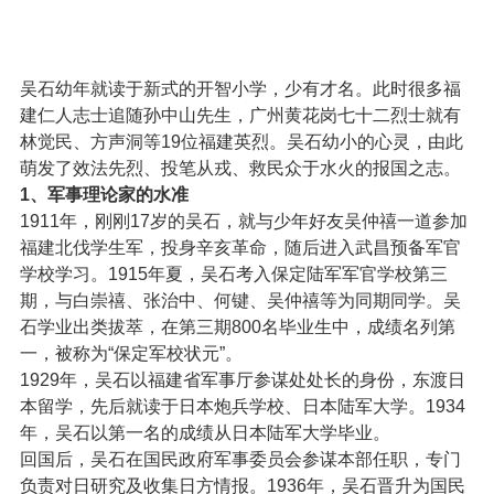
吴石幼年就读于新式的开智小学，少有才名。此时很多福
建仁人志士追随孙中山先生，广州黄花岗七十二烈士就有
林觉民、方声洞等19位福建英烈。吴石幼小的心灵，由此
萌发了效法先烈、投笔从戎、救民众于水火的报国之志。
1、军事理论家的水准
1911年，刚刚17岁的吴石，就与少年好友吴仲禧一道参加
福建北伐学生军，投身辛亥革命，随后进入武昌预备军官
学校学习。1915年夏，吴石考入保定陆军军官学校第三
期，与白崇禧、张治中、何键、吴仲禧等为同期同学。吴
石学业出类拔萃，在第三期800名毕业生中，成绩名列第
一，被称为“保定军校状元”。
1929年，吴石以福建省军事厅参谋处处长的身份，东渡日
本留学，先后就读于日本炮兵学校、日本陆军大学。1934
年，吴石以第一名的成绩从日本陆军大学毕业。
回国后，吴石在国民政府军事委员会参谋本部任职，专门
负责对日研究及收集日方情报。1936年，吴石晋升为国民