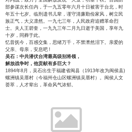
部参谋次长任内，于一九五零年六月十日被害于台北，时
年五十七岁。临刑遗书儿辈，谨守清廉勤俭家风，树立民
族正气，大义凛然。一九七三年，人民政府追赠革命烈
士。夫人王碧奎，一九九三年二月九日逝于美国，享年九
十岁，同葬于此。
忆昔抚今，百感交集，思绪万千，不禁潸然泪下。亲爱的
父亲、母亲，安息吧 !
吴石：中共潜伏台湾最高级别将领，
解放战争时，他贡献有多巨大？
1894年8月，吴石出生于福建省闽县（1913年改为闽侯县)
螺洲镇吴厝村（今福州仓山区螺洲镇吴厝村）。闽侯人文
荟萃，人才辈出，革命风气浓郁。