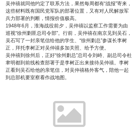
吴仲禧就同他约定了联系方法，果然每周都有“战报”寄来，
这些材料既有国民党军队的部署位置，又有对人民解放军
兵力部署的判断，情报价值极高。
1948年6月，淮海战役前夕，吴仲禧以监察工作需要为由
巡视“徐州剿匪总司令部”。行前，吴仲禧在南京见到吴石，
吴石写了一封亲笔信给他的学生、“徐州剿总”参谋长李树
正，拜托李树正对吴仲禧多加关照、给予方便。
吴仲禧到徐州后，正好“徐州剿总”总司令刘峙、副总司令杜
聿明都到前线检查部署于是李树正出来接待吴仲禧。李树
正看到吴石给他的亲笔信，对吴仲禧格外客气，陪他一起
到总部机要室察看作战地图。