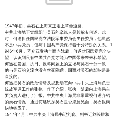
1947年初，吴石在上海真正走上革命道路。
中共上海地下党组织与吴石的牵线人是其挚友何遂。此
时，何遂担任国民党立法院军事委员会主任委员，他虽然
不是中共党员，但与中国共产党保持着十分特殊的关系。1
946年6月，蒋介石发动全面内战后，何遂对国民党完全失
望，认识到只有中国共产党才能为中国带来未来和希望。
何遂在爱国、抗日、反蒋问题上的立场与吴石十分一致，
他与吴石的交流也没有丝毫隐瞒，因而对吴石的影响是最
直接的。
何遂把吴石的政治情绪及思想动态向中共中央上海局负责
统战军运工作的张执一作了介绍，张执一随后向上海局主
要负责人进行了汇报。中共中央上海局非常重视何遂介绍
的吴石情况，通过何遂试探吴石是否愿意见面，吴石很爽
快地答应了。
1947年4月，中共中央上海局书记刘晓、副书记刘长胜和