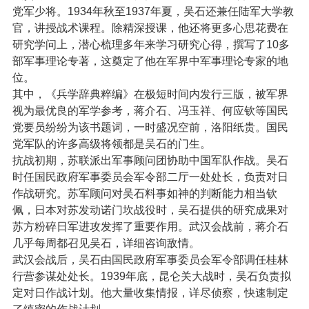
党军少将。1934年秋至1937年夏，吴石还兼任陆军大学教
官，讲授战术课程。除精深授课，他还将更多心思花费在
研究学问上，潜心梳理多年来学习研究心得，撰写了10多
部军事理论专著，这奠定了他在军界中军事理论专家的地
位。
其中，《兵学辞典粹编》在极短时间内发行三版，被军界
视为最优良的军学参考，蒋介石、冯玉祥、何应钦等国民
党要员纷纷为该书题词，一时盛况空前，洛阳纸贵。国民
党军队的许多高级将领都是吴石的门生。
抗战初期，苏联派出军事顾问团协助中国军队作战。吴石
时任国民政府军事委员会军令部二厅一处处长，负责对日
作战研究。苏军顾问对吴石料事如神的判断能力相当钦
佩，日本对苏发动诺门坎战役时，吴石提供的研究成果对
苏方粉碎日军进攻发挥了重要作用。武汉会战前，蒋介石
几乎每周都召见吴石，详细咨询敌情。
武汉会战后，吴石由国民政府军事委员会军令部调任桂林
行营参谋处处长。1939年底，昆仑关大战时，吴石负责拟
定对日作战计划。他大量收集情报，详尽侦察，快速制定