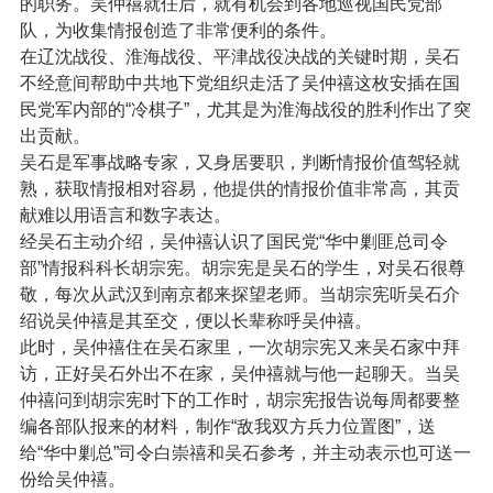
的职务。吴仲禧就任后，就有机会到各地巡视国民党部
队，为收集情报创造了非常便利的条件。
在辽沈战役、淮海战役、平津战役决战的关键时期，吴石
不经意间帮助中共地下党组织走活了吴仲禧这枚安插在国
民党军内部的“冷棋子”，尤其是为淮海战役的胜利作出了突
出贡献。
吴石是军事战略专家，又身居要职，判断情报价值驾轻就
熟，获取情报相对容易，他提供的情报价值非常高，其贡
献难以用语言和数字表达。
经吴石主动介绍，吴仲禧认识了国民党“华中剿匪总司令
部”情报科科长胡宗宪。胡宗宪是吴石的学生，对吴石很尊
敬，每次从武汉到南京都来探望老师。当胡宗宪听吴石介
绍说吴仲禧是其至交，便以长辈称呼吴仲禧。
此时，吴仲禧住在吴石家里，一次胡宗宪又来吴石家中拜
访，正好吴石外出不在家，吴仲禧就与他一起聊天。当吴
仲禧问到胡宗宪时下的工作时，胡宗宪报告说每周都要整
编各部队报来的材料，制作“敌我双方兵力位置图”，送
给“华中剿总”司令白崇禧和吴石参考，并主动表示也可送一
份给吴仲禧。