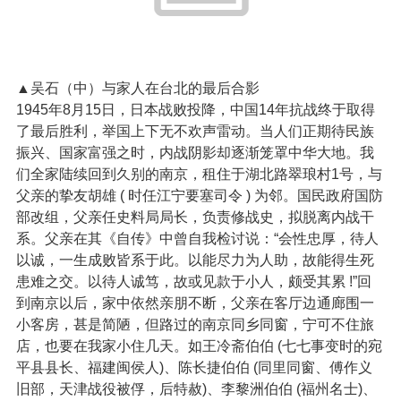
▲吴石（中）与家人在台北的最后合影
1945年8月15日，日本战败投降，中国14年抗战终于取得
了最后胜利，举国上下无不欢声雷动。当人们正期待民族
振兴、国家富强之时，内战阴影却逐渐笼罩中华大地。我
们全家陆续回到久别的南京，租住于湖北路翠琅村1号，与
父亲的挚友胡雄 ( 时任江宁要塞司令 ) 为邻。国民政府国防
部改组，父亲任史料局局长，负责修战史，拟脱离内战干
系。父亲在其《自传》中曾自我检讨说：“会性忠厚，待人
以诚，一生成败皆系于此。以能尽力为人助，故能得生死
患难之交。以待人诚笃，故或见款于小人，颇受其累 !”回
到南京以后，家中依然亲朋不断，父亲在客厅边通廊围一
小客房，甚是简陋，但路过的南京同乡同窗，宁可不住旅
店，也要在我家小住几天。如王冷斋伯伯 (七七事变时的宛
平县县长、福建闽侯人)、陈长捷伯伯 (同里同窗、傅作义
旧部，天津战役被俘，后特赦)、李黎洲伯伯 (福州名士)、