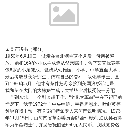
▲吴石遗书（部分）
1950年6月10日，父亲在台北牺牲两个月后，母亲被释
放。她和16岁的小妹学成遵从父亲嘱托，含辛茹苦抚养年
仅6岁的小弟健成。健成从幼稚园、小学、中学直至大学，
最后考取赴美研究生，依靠自己的奋斗，取化学硕士。直
到1980年5月，他才有条件把母亲接到美国洛杉矶定居。
我和留在大陆的大妹妹兰成，大学毕业后接受统一分配，
一个到东北、一个到边疆工作。“文化大革命”中在不得已的
情况下，我于1972年向中央申诉。幸得周恩来、叶剑英等
领导直接干预，有关部门特派专人来河南说明情况。1973
年11月15日，由河南省革命委员会以函件形式“追认吴石将
军为革命烈士”，并发给抚恤金650元人民币。我以党费名