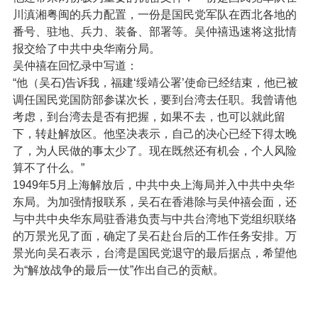
川滇湘粤闽的兵力配置，一份是国民党军队在西北各地的
番号、驻地、兵力、装备、部署等。吴仲禧迅速将这批情
报交给了中共中央华南分局。
吴仲禧在回忆录中写道：
“他（吴石)告诉我，福建‘绥靖公署’使命已经结束，他已被
调任国民党国防部参谋次长，要到台湾去任职。我曾请他
考虑，到台湾去是否有把握，如果不去，也可以就此留
下，转赴解放区。他坚决表示，自己的决心已经下得太晚
了，为人民做的事太少了。现在既然还有机会，个人风险
算不了什么。”
1949年5月上海解放后，中共中央上海局并入中共中央华
东局。为加强情报联系，吴石在香港除与吴仲禧会面，还
与中共中央华东局驻香港负责与中共台湾地下党组织联络
的万景光见了面，确定了吴石赴台后的工作任务安排。万
景光向吴石表示，台湾是国民党退守的最后据点，希望他
为“解放战争的最后一仗”作出自己的贡献。