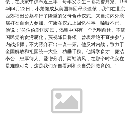
骸，在我家中供奉近三年，每年父亲生日都焚香拜祭。199
4年4月22日，小弟健成从美国捧回母亲遗骸，我们在北京
西郊福田公墓举行了隆重的父母合葬仪式。来自海内外亲
属好友百余人参加。何康在仪式上回忆往事，唏嘘不已。
他说：“吴伯伯爱国爱民，渴望中国有一个光明前途。不满
国民党的贪污腐化，蔑视降日将领，曾表示绝不直接参与
内战指挥，不为蒋介石出一谋一策。他反对内战，致力于
全国解放和祖国统一大业，功垂千秋。他博学多才、廉洁
奉公、忠厚待人、爱憎分明、两袖清风，在那个时代实在
是难能可贵，这是我们亲自看到和亲自受到教育的。”