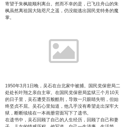
寄望于朱枫能顺利离台。然而不幸的是，已飞往舟山的朱
枫虽然离祖国大陆咫尺之遥，仍没能逃出国民党特务的魔
掌。
1950年3月1日晚，吴石在台北家中被捕。国民党保密局二
处处长叶翔之亲自主审。在国民党保密局监狱三个月10天
的日子里，吴石遭受百般酷刑，导致一只眼睛失明，但始
终坚贞不屈。吴石心里知道，他几乎没有希望走出深牢大
狱，断断续续在一本画册背面写下了遗书。
在遗书中，吴石回顾了自己的人生经历，回顾了自己和妻
子、儿女的情感历程。他写道，自己一生清廉，生活简