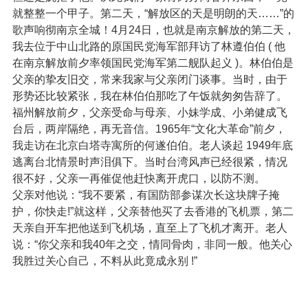
就整整一个甲子。第二天，“解放区的天是明朗的天……”的
歌声响彻南京全城！4月24日，也就是南京解放的第二天，
我去位于中山北路的原国民党海军部拜访了林遵伯伯 ( 他
在南京解放前夕率领国民党海军第二舰队起义 )。林伯伯是
父亲的挚友旧交，常来我家与父亲闭门谈事。当时，由于
形势还比较紧张，我在林伯伯那吃了午饭就匆匆告辞了。
福州解放前夕，父亲受命与母亲、小妹学成、小弟健成飞
台后，两岸隔绝，再无音信。1965年“文化大革命”前夕，
我走访在北京白塔寺寓所的何遂伯伯。老人谈起 1949年底
逃离台北情景时声泪俱下。当时台湾风声已经很紧，情况
很不好，父亲一再催促他赶快离开虎口，以防不测。
父亲对他说：“我不要紧，有国防部参谋次长这块牌子掩
护，你快走!”就这样，父亲替他买了去香港的飞机票，第二
天亲自开车把他送到飞机场，直至上了飞机才离开。老人
说：“你父亲和我40年之交，情同骨肉，非同一般。他关心
我胜过关心自己，不料从此竟成永别 !”