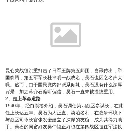
了缜密的作战计划。
昆仑关战役沉重打击了日军王牌第五师团，喜讯传出，举
国欢腾，第五军军长杜聿明一战成名，吴石也因之名声大
噪。然而，由于国民党内部派系倾轧，吴石没有什么深厚
背景，加之蒋介石偏听偏信，吴石一直未被提拔重用。
2、走上革命道路
1940年，经白崇禧介绍，吴石调任第四战区参谋长，在此
任上长达五年。吴石为人正直、淡泊名利，在战争环境下
与战区司令长官张发奎建立了深厚的友谊，成为其得力助
手。吴石的同窗好友吴仲禧正好也在第四战区担任军法执