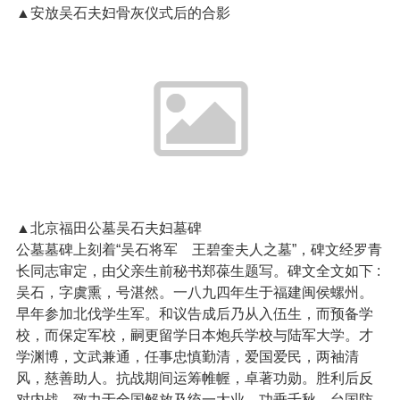
▲安放吴石夫妇骨灰仪式后的合影
▲北京福田公墓吴石夫妇墓碑
公墓墓碑上刻着“吴石将军 王碧奎夫人之墓”，碑文经罗青
长同志审定，由父亲生前秘书郑葆生题写。碑文全文如下 :
吴石，字虞熏，号湛然。一八九四年生于福建闽侯螺州。
早年参加北伐学生军。和议告成后乃从入伍生，而预备学
校，而保定军校，嗣更留学日本炮兵学校与陆军大学。才
学渊博，文武兼通，任事忠慎勤清，爱国爱民，两袖清
风，慈善助人。抗战期间运筹帷幄，卓著功勋。胜利后反
对内战，致力于全国解放及统一大业，功垂千秋。台国防