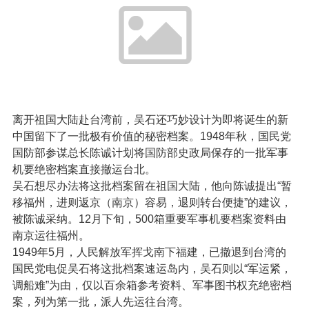
离开祖国大陆赴台湾前，吴石还巧妙设计为即将诞生的新
中国留下了一批极有价值的秘密档案。1948年秋，国民党
国防部参谋总长陈诚计划将国防部史政局保存的一批军事
机要绝密档案直接撤运台北。
吴石想尽办法将这批档案留在祖国大陆，他向陈诚提出“暂
移福州，进则返京（南京）容易，退则转台便捷”的建议，
被陈诚采纳。12月下旬，500箱重要军事机要档案资料由
南京运往福州。
1949年5月，人民解放军挥戈南下福建，已撤退到台湾的
国民党电促吴石将这批档案速运岛内，吴石则以“军运紧，
调船难”为由，仅以百余箱参考资料、军事图书权充绝密档
案，列为第一批，派人先运往台湾。