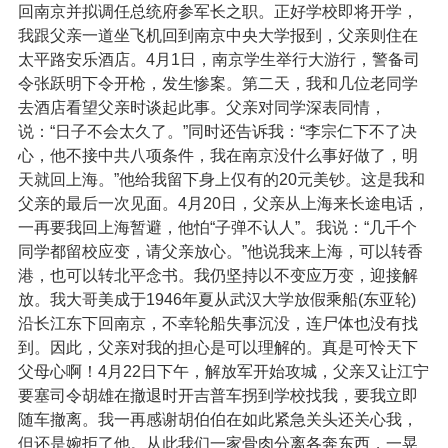
回南京并拟调任总统府参军长之职。正好学校即将开学，
我跟父亲一道坐飞机回到南京中央大学报到，父亲则住在
太平路安乐酒店。4月1日，南京学生举行大游行，警备司
令张跃明下令开枪，发生惨案。第二天，我和几位老同学
去酒店看望父亲时谈起此事。父亲对同学深表同情，
说：“日子不会太久了。”同时还告诉我：“李宗仁下不了决
心，他不接中共八项条件，我在南京没什么事好做了，明
天就回上海。”他给我留下身上仅有的20元美钞。这是我和
父亲的最后一次见面。4月20日，父亲从上海来长途电话，
一再要我回上海暂避，他怕“子弹不认人”。我说：“几千个
同学都留校应变，请父亲放心。”他说我来上海，可以转香
港，也可以转北平念书。我仍坚持以不变应万变，迎接解
放。我大哥美成于1946年夏从武汉大学放假乘船(东亚轮)
沿长江东下回南京，不幸轮船失事沉没，连尸体也没有找
到。因此，父亲对我的担心是可以理解的。真是可怜天下
父母心啊！4月22日下午，解放军开始攻城，父亲又让江宁
要塞司令胡雄在撤退时开吉普车拐到学校找我，要我立即
随车撤离。我一再感谢胡伯伯在如此紧急关头还关心我，
但还是婉拒了他。从此我们一家骨肉分离各奔东西，一晃