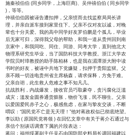
施秦祯伯伯 (同乡同学，上海巨商)、吴仲禧伯伯 ( 同乡同学
)，等等。
仲禧伯伯因被诬告遭扣押，父亲愤而去找监察局局长讲
理，并亲自派车接到家里住下。父亲不仅对友以诚，对晚
辈也十分关爱。我的高中同学好友罗伯鹏是个孤儿，毕业
后无家可归，深得我父母的帮助，和我一道从贵州回到南
京家中，和我同吃、同住、同游、同考大学，直到他北大
物理系研究生毕业，当了国防科技大学教授。浙江大学农
学院贝时璋教授的助手陈柏林，也是我在湄潭浙大附中读
书时的好友，被诬中共地下党嫌疑，扣押于贵阳监狱。父
亲不顾一切连电贵州省主席杨森，请求保释，方免于难。
父亲自诩，此生救人危难之事不知凡几。
抗战胜利，内战爆发，接收官员巧取豪夺，贪污腐化泛滥
成灾；滥发金圆券通货膨胀，物价飞涨，民不聊生。父亲
以爱国爱民赤子之心，极感焦虑，在家与挚友交谈，不断
喟叹：“国民党不亡是无天理！”他对蒋政权似已彻底绝望。
李以劻 ( 原国民党将领 ) 在回忆文章中有关于蒋介石通过与
亲信个别谈话调查下属的片段表达：
蒋问：福州绥署副主任吴石由国防部史料局长调回福建以