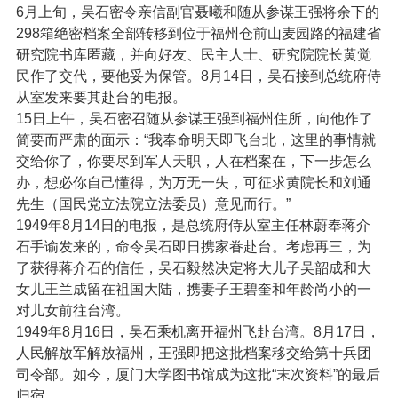
6月上旬，吴石密令亲信副官聂曦和随从参谋王强将余下的
298箱绝密档案全部转移到位于福州仓前山麦园路的福建省
研究院书库匿藏，并向好友、民主人士、研究院院长黄觉
民作了交代，要他妥为保管。8月14日，吴石接到总统府侍
从室发来要其赴台的电报。
15日上午，吴石密召随从参谋王强到福州住所，向他作了
简要而严肃的面示：“我奉命明天即飞台北，这里的事情就
交给你了，你要尽到军人天职，人在档案在，下一步怎么
办，想必你自己懂得，为万无一失，可征求黄院长和刘通
先生（国民党立法院立法委员）意见而行。”
1949年8月14日的电报，是总统府侍从室主任林蔚奉蒋介
石手谕发来的，命令吴石即日携家眷赴台。考虑再三，为
了获得蒋介石的信任，吴石毅然决定将大儿子吴韶成和大
女儿王兰成留在祖国大陆，携妻子王碧奎和年龄尚小的一
对儿女前往台湾。
1949年8月16日，吴石乘机离开福州飞赴台湾。8月17日，
人民解放军解放福州，王强即把这批档案移交给第十兵团
司令部。如今，厦门大学图书馆成为这批“末次资料”的最后
归宿。