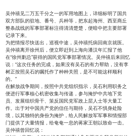
吴仲禧见二万五千分之一的军用地图上，详细标明了国共
双方部队的驻地、番号、兵种等，把东起海州、西至商丘
整条战线的军事部署标注得清清楚楚，便暗中把主要部署
记录下来。
为把情报尽快送出，巡视中途，吴仲禧托病回南京就医。
吴仲禧离开徐州后，便立即赶到上海向潘汉年汇报了他
在“徐州剿总”获得的国民党军事部署情况。吴仲禧后来回忆
说：“这次任务的完成，如果没有吴石的有力帮助，没有李
树正按照吴石的嘱托作了种种关照，是不可能这样顺利
的。”
在解放战争期间，按照中共党组织指示，吴石利用职务之
便进行军事核心机密收集与传递，参与掩护中共地下党
员、发展组织骨干、策反国民党军政上层人士等大量工
作。出于对中国共产党的信任与期待，吴石不惧身处险
境，以其独特的身份为掩护，给人民解放军军事和情报部
门提供了大量情报，给奄奄一息的蒋家王朝以致命一击。
吴仲禧曾回忆说：