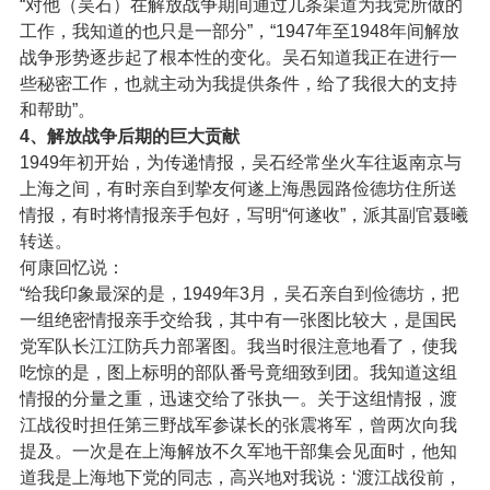
“对他（吴石）在解放战争期间通过几条渠道为我党所做的
工作，我知道的也只是一部分”，“1947年至1948年间解放
战争形势逐步起了根本性的变化。吴石知道我正在进行一
些秘密工作，也就主动为我提供条件，给了我很大的支持
和帮助”。
4、解放战争后期的巨大贡献
1949年初开始，为传递情报，吴石经常坐火车往返南京与
上海之间，有时亲自到挚友何遂上海愚园路俭德坊住所送
情报，有时将情报亲手包好，写明“何遂收”，派其副官聂曦
转送。
何康回忆说：
“给我印象最深的是，1949年3月，吴石亲自到俭德坊，把
一组绝密情报亲手交给我，其中有一张图比较大，是国民
党军队长江江防兵力部署图。我当时很注意地看了，使我
吃惊的是，图上标明的部队番号竟细致到团。我知道这组
情报的分量之重，迅速交给了张执一。关于这组情报，渡
江战役时担任第三野战军参谋长的张震将军，曾两次向我
提及。一次是在上海解放不久军地干部集会见面时，他知
道我是上海地下党的同志，高兴地对我说：‘渡江战役前，