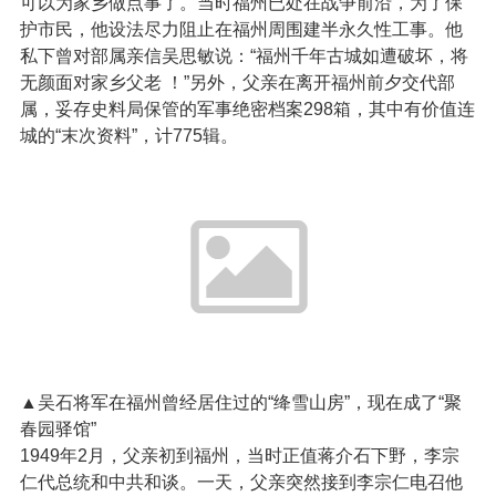
可以为家乡做点事了。当时福州已处在战争前沿，为了保
护市民，他设法尽力阻止在福州周围建半永久性工事。他
私下曾对部属亲信吴思敏说：“福州千年古城如遭破坏，将
无颜面对家乡父老 ！”另外，父亲在离开福州前夕交代部
属，妥存史料局保管的军事绝密档案298箱，其中有价值连
城的“末次资料”，计775辑。
▲吴石将军在福州曾经居住过的“绛雪山房”，现在成了“聚
春园驿馆”
1949年2月，父亲初到福州，当时正值蒋介石下野，李宗
仁代总统和中共和谈。一天，父亲突然接到李宗仁电召他