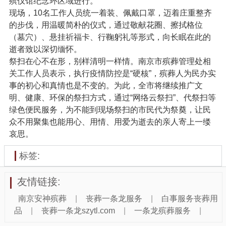
殡仪馆纪念环区域进行。
现场，10名工作人员统一着装、佩戴口罩，迈着庄重整齐
的步伐，用温暖简朴的仪式，通过敬献花圈、擦拭格位
（墓穴）、悬挂祈福卡、行鞠躬礼等形式，向长眠在此的
逝者致以深切缅怀。
祭扫在心不在形，别样清明一样情。南京市殡葬管理处相
关工作人员表示，执行疫情防控是“硬核”，殡葬人为民办实
事的初心和真情也是不变的。为此，全市将继续推广文
明、健康、环保的祭扫方式，通过“网络云祭扫”、代祭扫等
绿色便民服务，为不能到现场祭扫的市民代为祭奠，让民
众不用聚集也能用心、用情、用爱为逝去的亲人寄上一缕
哀思。
标签:
友情链接:
南京安神殡葬
|
丧葬一条龙服务
|
白事服务丧葬用
品
|
丧葬一条龙szytl.com
|
一条龙殡葬服务
|